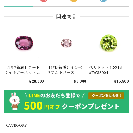
関連商品
【1/17新着】ロード
【1/15新着】インペ
ペリドット 1.821ct
ライトガーネット タ
リアルトパーズ
#JWS3004
ンザニア産
0.351ct #JWS3780
¥20,000
¥9,900
¥15,800
1.601ct【ソーティン
グメモ付】#JW2647
CATEGORY