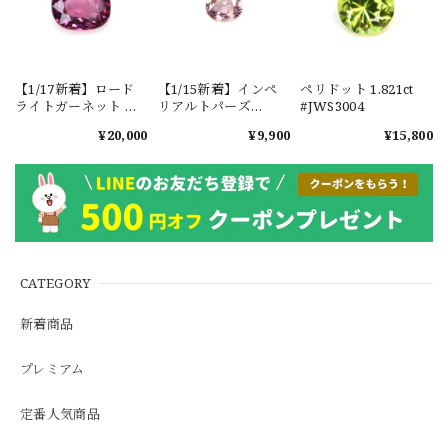
【1/17新着】ロード
【1/15新着】インペ
ペリドット 1.821ct
ライトガーネット タ
リアルトパーズ
#JWS3004
ンザニア産
0.351ct #JWS3780
¥20,000
¥9,900
¥15,800
1.601ct【ソーティン
グメモ付】#JW2647
CATEGORY
新着商品
プレミアム
定番人気商品