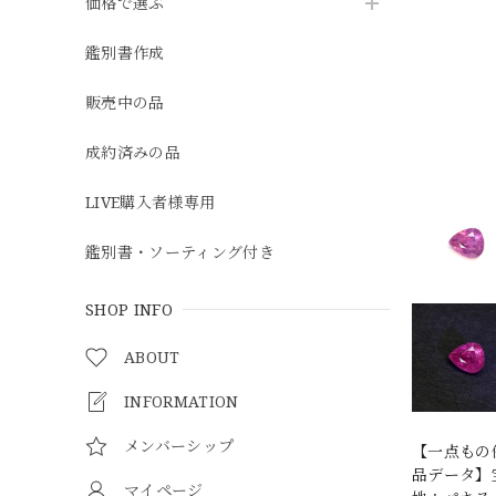
価格で選ぶ
鑑別書作成
販売中の品
成約済みの品
LIVE購入者様専用
鑑別書・ソーティング付き
SHOP INFO
ABOUT
INFORMATION
メンバーシップ
【一点もの
品データ】宝石
マイページ