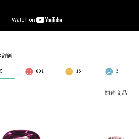
の評価
て
891
16
3
関連商品