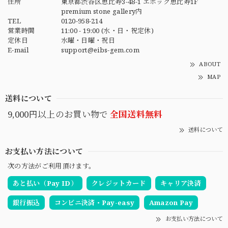
住所
東京都渋谷区恵比寿3-48-1 エポック恵比寿1F
premium stone gallery内
TEL
0120-958-214
営業時間
11:00 - 19:00 (水・日・祝定休)
定休日
水曜・日曜・祝日
E-mail
support@eibs-gem.com
ABOUT
MAP
送料について
9,000円以上のお買い物で
全国送料無料
送料について
お支払い方法について
次の方法がご利用頂けます。
あと払い（Pay ID）
クレジットカード
キャリア決済
銀行振込
コンビニ決済・Pay-easy
Amazon Pay
お支払い方法について