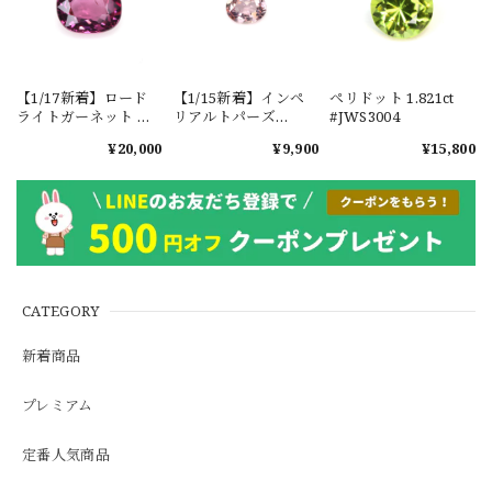
【1/17新着】ロード
【1/15新着】インペ
ペリドット 1.821ct
ライトガーネット タ
リアルトパーズ
#JWS3004
ンザニア産
0.351ct #JWS3780
¥20,000
¥9,900
¥15,800
1.601ct【ソーティン
グメモ付】#JW2647
CATEGORY
新着商品
プレミアム
定番人気商品