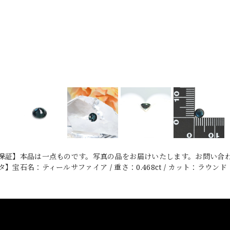
保証】本品は一点ものです。写真の品をお届けいたします。お問い合わせ
】宝石名：ティールサファイア / 重さ：0.468ct / カット：ラウンド・ミッ