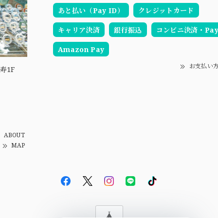
あと払い（Pay ID）
クレジットカード
キャリア決済
銀行振込
コンビニ決済・Pay-
Amazon Pay
お支払い
寿1F
ABOUT
MAP