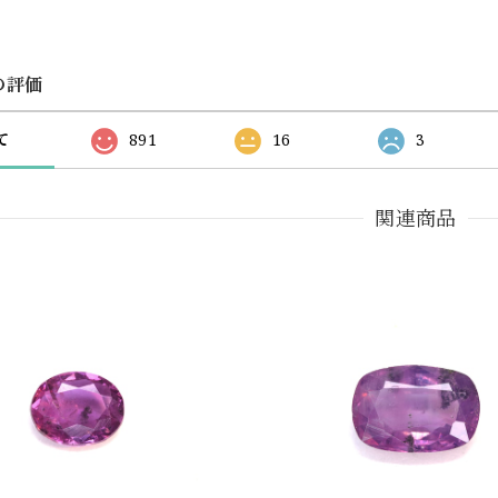
の評価
て
891
16
3
関連商品