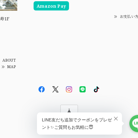
Amazon Pay
お支払い
寿1F
ABOUT
MAP
© EBiS GEM