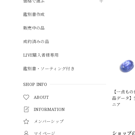
価格で選ぶ
鑑別書作成
販売中の品
成約済みの品
LIVE購入者様専用
鑑別書・ソーティング付き
SHOP INFO
【一点もの
ABOUT
品データ】宝
ニア
INFORMATION
メンバーシップ
ショップ
マイページ