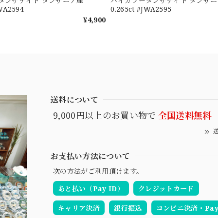
タンザナイト タンザニア産
バイカラータンザナイト タンザニ
JWA2594
0.265ct #JWA2595
¥4,900
送料について
9,000円以上のお買い物で
全国送料無料
送
お支払い方法について
次の方法がご利用頂けます。
あと払い（Pay ID）
クレジットカード
キャリア決済
銀行振込
コンビニ決済・Pay-