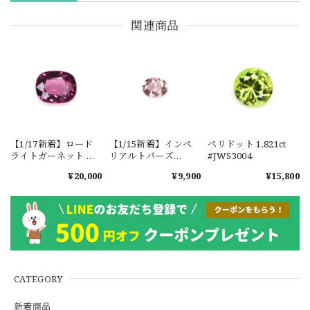
関連商品
【1/17新着】ロード
【1/15新着】インペ
ペリドット 1.821ct
ライトガーネット タ
リアルトパーズ
#JWS3004
ンザニア産
0.351ct #JWS3780
¥20,000
¥9,900
¥15,800
1.601ct【ソーティン
グメモ付】#JW2647
CATEGORY
新着商品