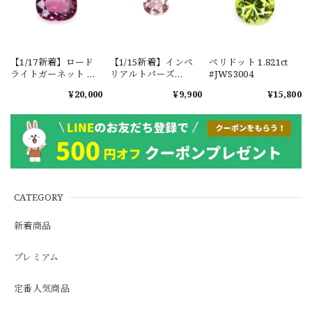
【1/17新着】ロード
【1/15新着】インペ
ペリドット 1.821ct
ライトガーネット タ
リアルトパーズ
#JWS3004
ンザニア産
0.351ct #JWS3780
¥20,000
¥9,900
¥15,800
1.601ct【ソーティン
グメモ付】#JW2647
CATEGORY
新着商品
プレミアム
定番人気商品