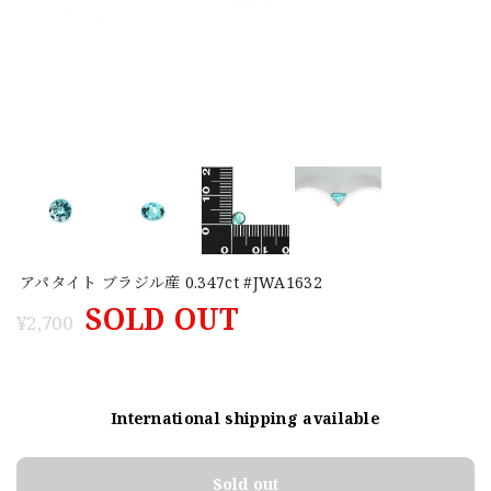
アパタイト ブラジル産 0.347ct #JWA1632
SOLD OUT
¥2,700
International shipping available
Sold out