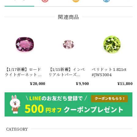
関連商品
【1/17新着】ロード
【1/15新着】インペ
ペリドット 1.821ct
ライトガーネット タ
リアルトパーズ
#JWS3004
ンザニア産
0.351ct #JWS3780
¥20,000
¥9,900
¥15,800
1.601ct【ソーティン
グメモ付】#JW2647
CATEGORY