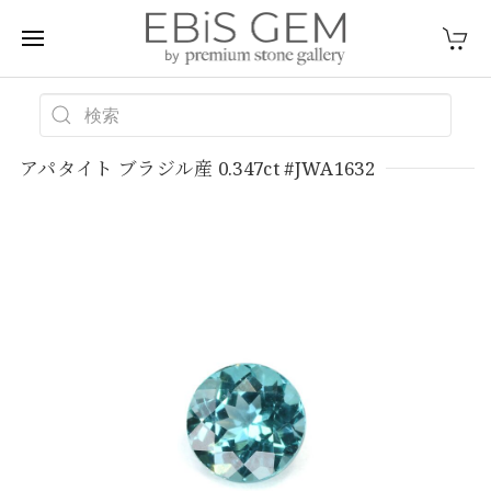
アパタイト ブラジル産 0.347ct #JWA1632