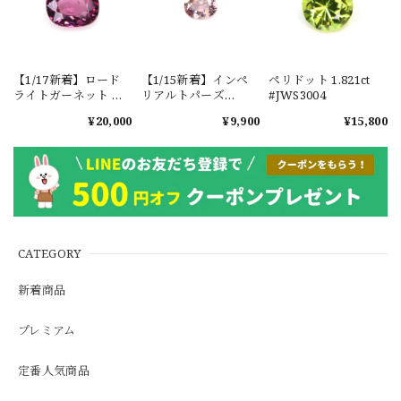
【1/17新着】ロード
【1/15新着】インペ
ペリドット 1.821ct
ライトガーネット タ
リアルトパーズ
#JWS3004
ンザニア産
0.351ct #JWS3780
¥20,000
¥9,900
¥15,800
1.601ct【ソーティン
グメモ付】#JW2647
CATEGORY
新着商品
プレミアム
定番人気商品