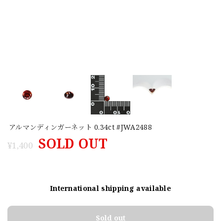
アルマンディンガーネット 0.34ct #JWA2488
SOLD OUT
¥1,400
International shipping available
Sold out