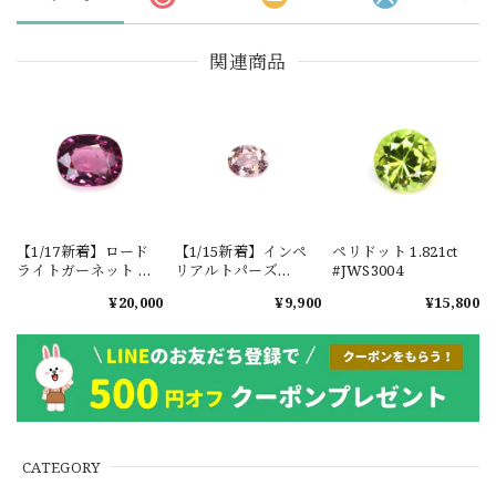
関連商品
【1/17新着】ロード
【1/15新着】インペ
ペリドット 1.821ct
ライトガーネット タ
リアルトパーズ
#JWS3004
ンザニア産
0.351ct #JWS3780
¥20,000
¥9,900
¥15,800
1.601ct【ソーティン
グメモ付】#JW2647
CATEGORY