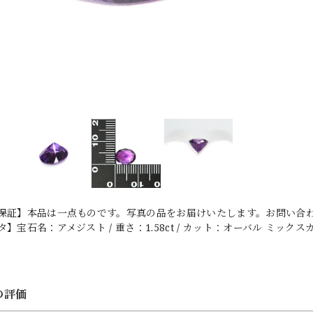
保証】本品は一点ものです。写真の品をお届けいたします。お問い合わせ
】宝石名：アメジスト / 重さ：1.58ct / カット：オーバル ミックスカット
の評価