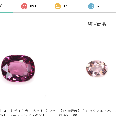
て
891
16
3
関連商品
新着】ロードライトガーネット タンザ
【1/15新着】インペリアルトパーズ 0
601ct【ソーティングメモ付】
#JWS3780