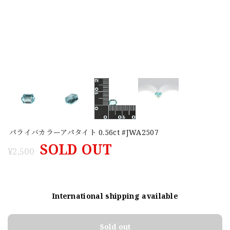
パライバカラーアパタイト 0.56ct #JWA2507
SOLD OUT
¥2,500
International shipping available
Sold out