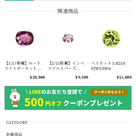
関連商品
【1/17新着】ロード
【1/15新着】インペ
ペリドット 1.821ct
ライトガーネット タ
リアルトパーズ
#JWS3004
ンザニア産
0.351ct #JWS3780
¥20,000
¥9,900
¥15,800
1.601ct【ソーティン
グメモ付】#JW2647
CATEGORY
新着商品