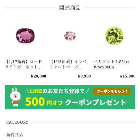
関連商品
【1/17新着】ロード
【1/15新着】インペ
ペリドット 1.821ct
ライトガーネット タ
リアルトパーズ
#JWS3004
ンザニア産
0.351ct #JWS3780
¥20,000
¥9,900
¥15,800
1.601ct【ソーティン
グメモ付】#JW2647
CATEGORY
新着商品