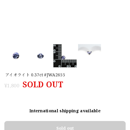
アイオライト 0.37ct #JWA2655
SOLD OUT
¥1,800
International shipping available
Sold out