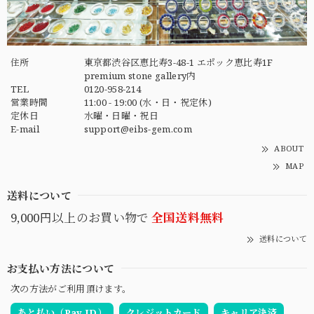
住所
東京都渋谷区恵比寿3-48-1 エポック恵比寿1F
premium stone gallery内
TEL
0120-958-214
営業時間
11:00 - 19:00 (水・日・祝定休)
定休日
水曜・日曜・祝日
E-mail
support@eibs-gem.com
ABOUT
MAP
送料について
9,000円以上のお買い物で
全国送料無料
送料について
お支払い方法について
次の方法がご利用頂けます。
あと払い（Pay ID）
クレジットカード
キャリア決済