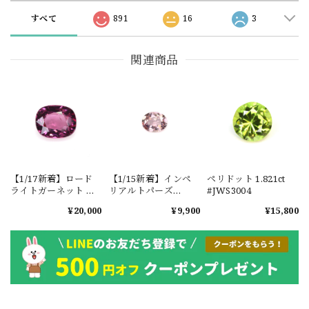
すべて
891
16
3
関連商品
【1/17新着】ロード
【1/15新着】インペ
ペリドット 1.821ct
ライトガーネット タ
リアルトパーズ
#JWS3004
ンザニア産
0.351ct #JWS3780
¥20,000
¥9,900
¥15,800
1.601ct【ソーティン
グメモ付】#JW2647