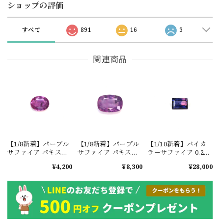
ショップの評価
すべて
891
16
3
関連商品
【1/8新着】パープル
【1/8新着】パープル
【1/10新着】バイカ
サファイア パキスタ
サファイア パキスタ
ラーサファイア 0.29ct
ン・カシミール地方
ン・カシミール地方
#JWA2715
¥4,200
¥8,300
¥28,000
産 0.4ct #ML820
産 0.85ct #ML827