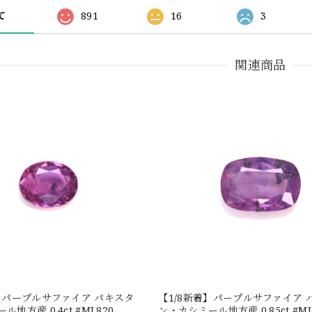
て
891
16
3
関連商品
着】パープルサファイア パキスタ
【1/8新着】パープルサファイア 
地方産 0.4ct #ML820
ン・カシミール地方産 0.85ct #ML