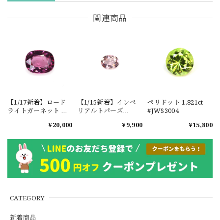
関連商品
【1/17新着】ロード
【1/15新着】インペ
ペリドット 1.821ct
ライトガーネット タ
リアルトパーズ
#JWS3004
ンザニア産
0.351ct #JWS3780
¥20,000
¥9,900
¥15,800
1.601ct【ソーティン
グメモ付】#JW2647
CATEGORY
新着商品