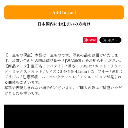
Add to cart
日本国内にお住まいの方向け
Save
【一点もの保証】本品は一点ものです。写真の品をお届けいたしま
す。お問い合わせの際は商品番号「JWA3605」をお知らせください。
【商品データ】宝石名：アパタイト / 重さ：0.843ct / カット：ラウン
ド・ミックス・カット / サイズ：5.6×5.6×4.1mm / 色：ブルー / 産地：
ブラジル / 注意事項：ルーペでクラックやインクルージョンが見られ
る個体もございます。
写真で表現しきれない場合がございます。ご購入の際はご留意いただ
けましたら幸いです。