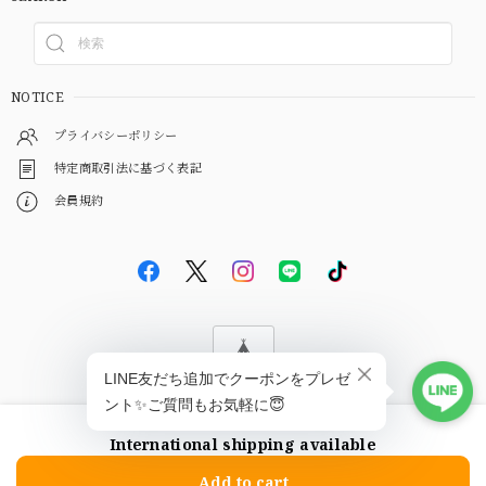
NOTICE
プライバシーポリシー
特定商取引法に基づく表記
会員規約
© EBiS GEM
International shipping available
ショップに質問する
Add to cart