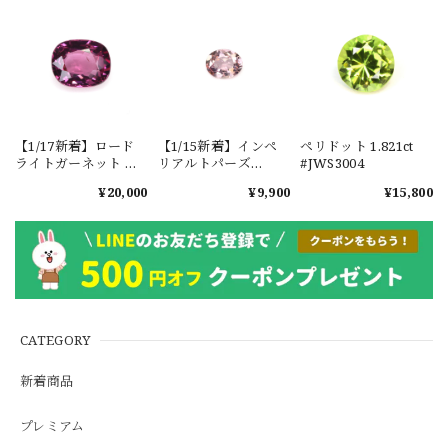
【1/17新着】ロード
【1/15新着】インペ
ペリドット 1.821ct
ライトガーネット タ
リアルトパーズ
#JWS3004
ンザニア産
0.351ct #JWS3780
¥20,000
¥9,900
¥15,800
1.601ct【ソーティン
グメモ付】#JW2647
CATEGORY
新着商品
プレミアム