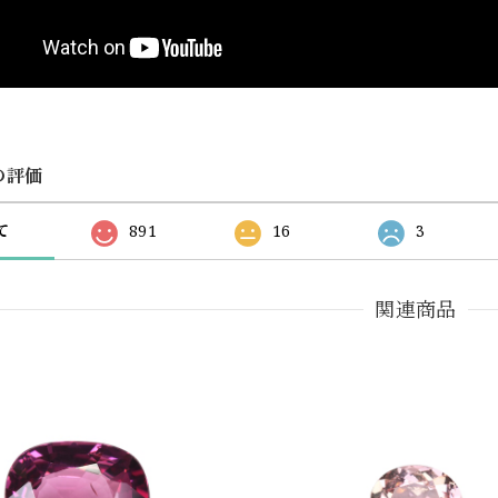
の評価
て
891
16
3
関連商品