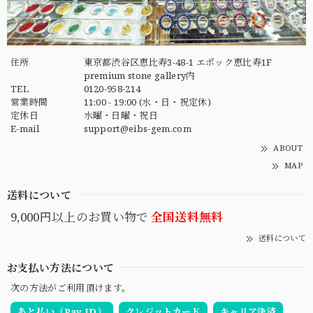
住所
東京都渋谷区恵比寿3-48-1 エポック恵比寿1F
premium stone gallery内
TEL
0120-958-214
営業時間
11:00 - 19:00 (水・日・祝定休)
定休日
水曜・日曜・祝日
E-mail
support@eibs-gem.com
ABOUT
MAP
送料について
9,000円以上のお買い物で
全国送料無料
送料について
お支払い方法について
次の方法がご利用頂けます。
あと払い（Pay ID）
クレジットカード
キャリア決済