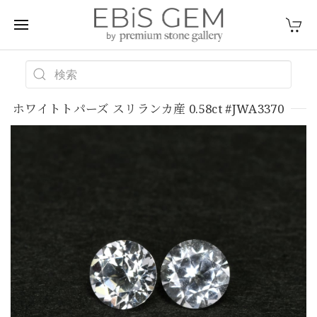
ホワイトトパーズ スリランカ産 0.58ct #JWA3370