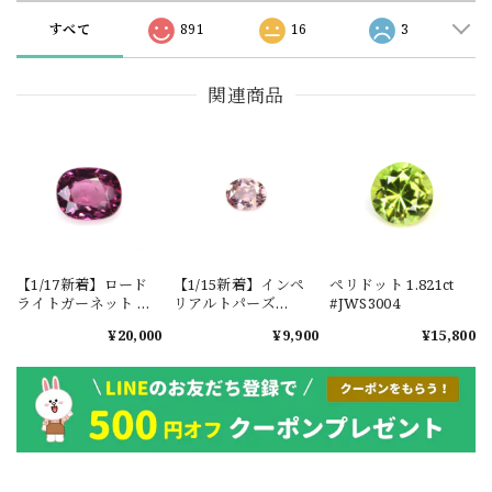
すべて
891
16
3
関連商品
【1/17新着】ロード
【1/15新着】インペ
ペリドット 1.821ct
ライトガーネット タ
リアルトパーズ
#JWS3004
ンザニア産
0.351ct #JWS3780
¥20,000
¥9,900
¥15,800
1.601ct【ソーティン
グメモ付】#JW2647