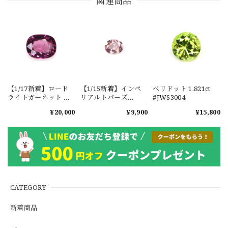
関連商品
【1/17新着】ロード
【1/15新着】インペ
ペリドット 1.821ct
ライトガーネット タ
リアルトパーズ
#JWS3004
ンザニア産
0.351ct #JWS3780
¥20,000
¥9,900
¥15,800
1.601ct【ソーティン
グメモ付】#JW2647
CATEGORY
新着商品