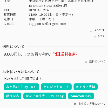
住所
東京都渋谷区恵比寿3-48-1 エポック恵比寿1F
premium stone gallery内
TEL
0120-958-214
営業時間
11:00 - 19:00 (水・日・祝定休)
定休日
水曜・日曜・祝日
E-mail
support@eibs-gem.com
ABOUT
MAP
送料について
9,000円以上のお買い物で
全国送料無料
送料について
お支払い方法について
次の方法がご利用頂けます。
あと払い（Pay ID）
クレジットカード
キャリア決済
銀行振込
コンビニ決済・Pay-easy
Amazon Pay
お支払い方法について