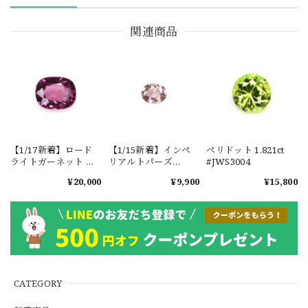
関連商品
【1/17新着】ロード
【1/15新着】インペ
ペリドット 1.821ct
ライトガーネット タ
リアルトパーズ
#JWS3004
ンザニア産
0.351ct #JWS3780
¥20,000
¥9,900
¥15,800
1.601ct【ソーティン
グメモ付】#JW2647
CATEGORY