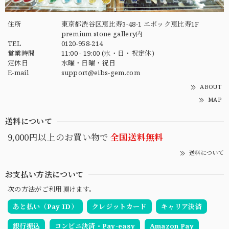
住所
東京都渋谷区恵比寿3-48-1 エポック恵比寿1F
premium stone gallery内
TEL
0120-958-214
営業時間
11:00 - 19:00 (水・日・祝定休)
定休日
水曜・日曜・祝日
E-mail
support@eibs-gem.com
ABOUT
MAP
送料について
9,000円以上のお買い物で
全国送料無料
送料について
お支払い方法について
次の方法がご利用頂けます。
あと払い（Pay ID）
クレジットカード
キャリア決済
銀行振込
コンビニ決済・Pay-easy
Amazon Pay