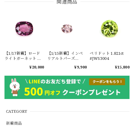
関連商品
【1/17新着】ロード
【1/15新着】インペ
ペリドット 1.821ct
ライトガーネット タ
リアルトパーズ
#JWS3004
ンザニア産
0.351ct #JWS3780
¥20,000
¥9,900
¥15,800
1.601ct【ソーティン
グメモ付】#JW2647
CATEGORY
新着商品