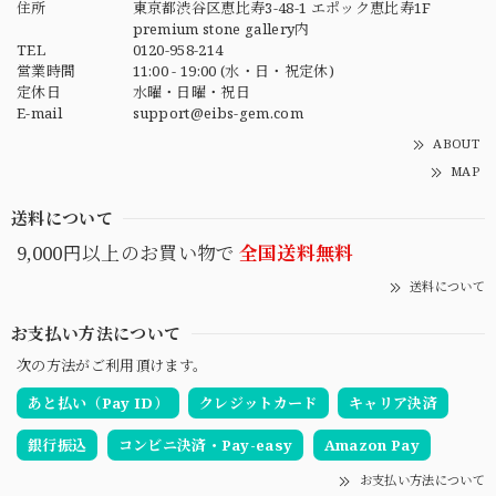
住所
東京都渋谷区恵比寿3-48-1 エポック恵比寿1F
premium stone gallery内
TEL
0120-958-214
営業時間
11:00 - 19:00 (水・日・祝定休)
定休日
水曜・日曜・祝日
E-mail
support@eibs-gem.com
ABOUT
MAP
送料について
9,000円以上のお買い物で
全国送料無料
送料について
お支払い方法について
次の方法がご利用頂けます。
あと払い（Pay ID）
クレジットカード
キャリア決済
銀行振込
コンビニ決済・Pay-easy
Amazon Pay
お支払い方法について