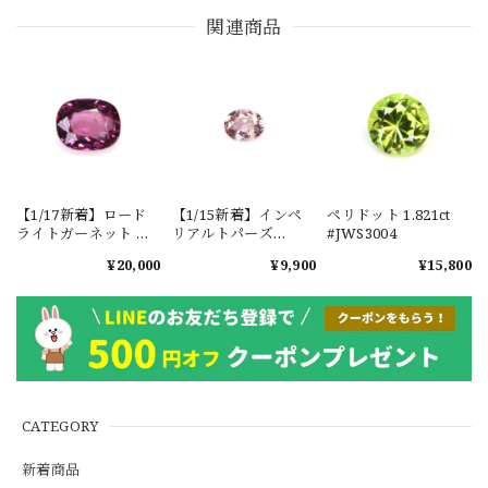
関連商品
【1/17新着】ロード
【1/15新着】インペ
ペリドット 1.821ct
ライトガーネット タ
リアルトパーズ
#JWS3004
ンザニア産
0.351ct #JWS3780
¥20,000
¥9,900
¥15,800
1.601ct【ソーティン
グメモ付】#JW2647
CATEGORY
新着商品