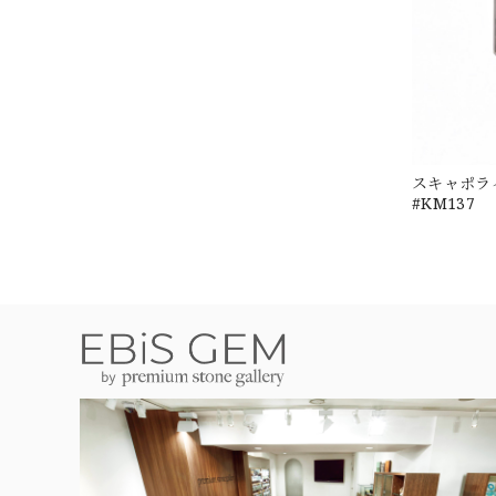
スキャポライ
#KM137