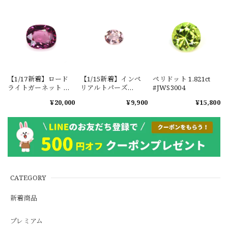
【1/17新着】ロード
【1/15新着】インペ
ペリドット 1.821ct
ライトガーネット タ
リアルトパーズ
#JWS3004
ンザニア産
0.351ct #JWS3780
¥20,000
¥9,900
¥15,800
1.601ct【ソーティン
グメモ付】#JW2647
CATEGORY
新着商品
プレミアム