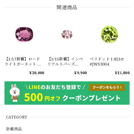
関連商品
【1/17新着】ロード
【1/15新着】インペ
ペリドット 1.821ct
ライトガーネット タ
リアルトパーズ
#JWS3004
ンザニア産
0.351ct #JWS3780
¥20,000
¥9,900
¥15,800
1.601ct【ソーティン
グメモ付】#JW2647
CATEGORY
新着商品