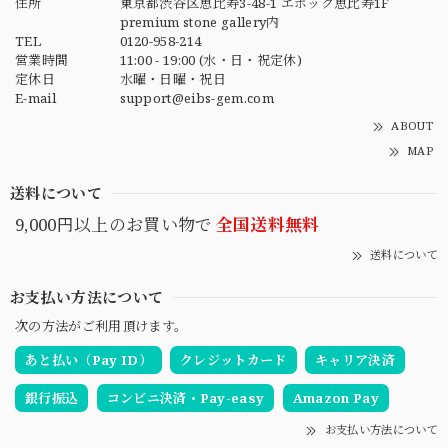
住所
東京都渋谷区恵比寿3-48-1 エポック恵比寿1F
premium stone gallery内
TEL
0120-958-214
営業時間
11:00 - 19:00 (水・日・祝定休)
定休日
水曜・日曜・祝日
E-mail
support@eibs-gem.com
ABOUT
MAP
送料について
9,000円以上のお買い物で
全国送料無料
送料について
お支払い方法について
次の方法がご利用頂けます。
あと払い（Pay ID）
クレジットカード
キャリア決済
銀行振込
コンビニ決済・Pay-easy
Amazon Pay
お支払い方法について