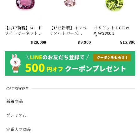
【1/17新着】ロード
【1/15新着】インペ
ペリドット 1.821ct
ライトガーネット タ
リアルトパーズ
#JWS3004
ンザニア産
0.351ct #JWS3780
¥20,000
¥9,900
¥15,800
1.601ct【ソーティン
グメモ付】#JW2647
CATEGORY
新着商品
プレミアム
定番人気商品