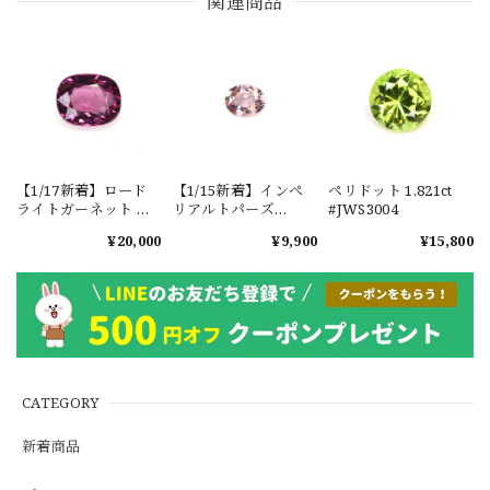
関連商品
【1/17新着】ロード
【1/15新着】インペ
ペリドット 1.821ct
ライトガーネット タ
リアルトパーズ
#JWS3004
ンザニア産
0.351ct #JWS3780
¥20,000
¥9,900
¥15,800
1.601ct【ソーティン
グメモ付】#JW2647
CATEGORY
新着商品