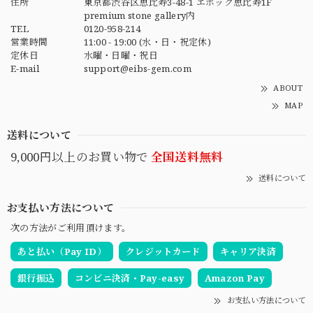
住所
東京都渋谷区恵比寿3-48-1 エポック恵比寿1F
premium stone gallery内
TEL
0120-958-214
営業時間
11:00 - 19:00 (水・日・祝定休)
定休日
水曜・日曜・祝日
E-mail
support@eibs-gem.com
ABOUT
MAP
送料について
9,000円以上のお買い物で
全国送料無料
送料について
お支払い方法について
次の方法がご利用頂けます。
あと払い（Pay ID）
クレジットカード
キャリア決済
銀行振込
コンビニ決済・Pay-easy
Amazon Pay
お支払い方法について