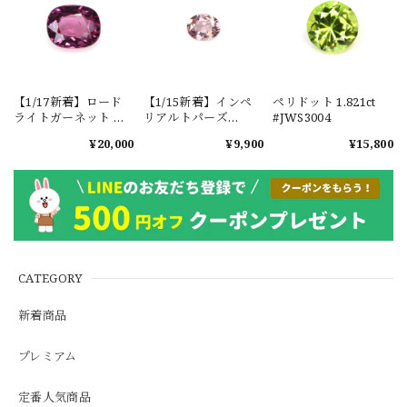
【1/17新着】ロード
【1/15新着】インペ
ペリドット 1.821ct
ライトガーネット タ
リアルトパーズ
#JWS3004
ンザニア産
0.351ct #JWS3780
¥20,000
¥9,900
¥15,800
1.601ct【ソーティン
グメモ付】#JW2647
CATEGORY
新着商品
プレミアム
定番人気商品