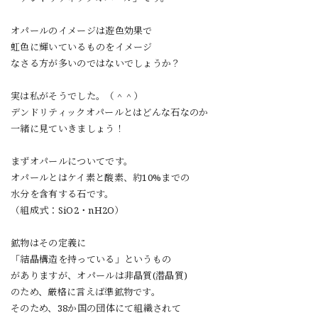
オパールのイメージは遊色効果で
虹色に輝いているものをイメージ
なさる方が多いのではないでしょうか？
実は私がそうでした。（＾＾）
デンドリティックオパールとはどんな石なのか
一緒に見ていきましょう！
まずオパールについてです。
オパールとはケイ素と酸素、約10%までの
水分を含有する石です。
（組成式：SiO2・nH2O）
鉱物はその定義に
「結晶構造を持っている」というもの
がありますが、オパールは非晶質(潜晶質)
のため、厳格に言えば準鉱物です。
そのため、38か国の団体にて組織されて