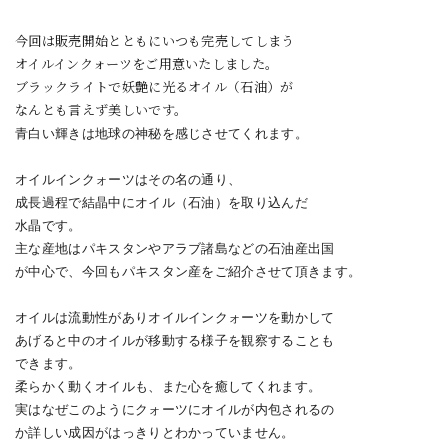
今回は販売開始とともにいつも完売してしまう
オイルインクォーツをご用意いたしました。
ブラックライトで妖艶に光るオイル（石油）が
なんとも言えず美しいです。
青白い輝きは地球の神秘を感じさせてくれます。
オイルインクォーツはその名の通り、
成長過程で結晶中にオイル（石油）を取り込んだ
水晶です。
主な産地はパキスタンやアラブ諸島などの石油産出国
が中心で、
今回もパキスタン産をご紹介させて頂きます。
オイルは流動性がありオイルインクォーツを動かして
あげると
中のオイルが移動する様子を観察することも
できます。
柔らかく動くオイルも、また心を癒してくれます。
実はなぜこのようにクォーツにオイルが内包されるの
か
詳しい成因が
はっきりとわかっていません。