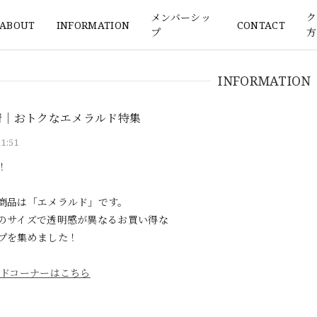
メンバーシッ
ク
ABOUT
INFORMATION
CONTACT
プ
方
INFORMATION
新着｜おトクなエメラルド特集
11:51
！
商品は「エメラルド」です。
のサイズで透明感が異なるお買い得な
プを集めました！
ドコーナーはこちら