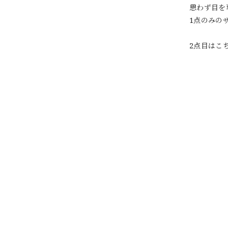
思わず目を
1点のみの
2点目はこ