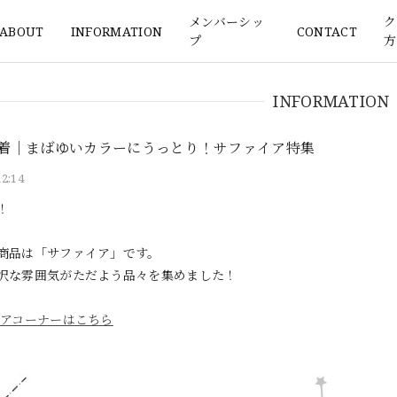
メンバーシッ
ク
ABOUT
INFORMATION
CONTACT
プ
方
INFORMATION
8新着｜まばゆいカラーにうっとり！サファイア特集
12:14
！
商品は「サファイア」です。
沢な雰囲気がただよう品々を集めました！
アコーナーはこちら