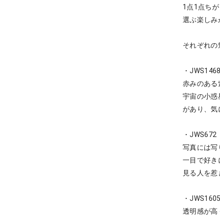
1点1点ち
選ぶ楽しみ
それぞれの
・JWS146
赤みのある
宇宙の小惑
があり、気
・JWS672
写真には写
一目で好き
見る人を惹
・JWS160
透明感が高