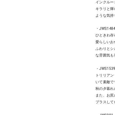
インクルー
キラリと輝
ような気持
・JWS148
ひときわ存
愛らしいお
ふわりとシ
な雰囲気も
・JWS153
トリリアン
いて素敵で
秋の夕暮れ
また、お尻
プラスして