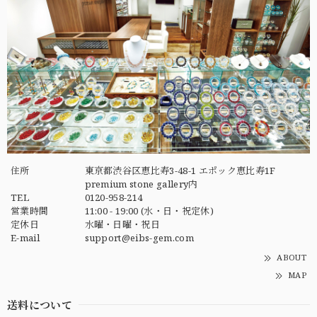
住所
東京都渋谷区恵比寿3-48-1 エポック恵比寿1F
premium stone gallery内
TEL
0120-958-214
営業時間
11:00 - 19:00 (水・日・祝定休)
定休日
水曜・日曜・祝日
E-mail
support@eibs-gem.com
ABOUT
MAP
送料について