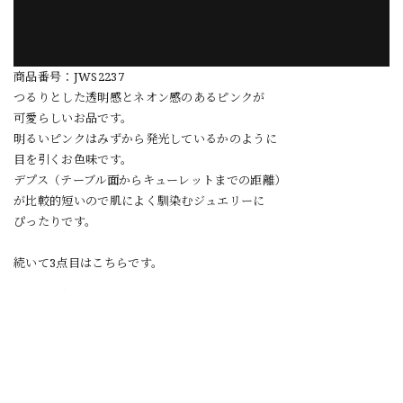
商品番号：JWS2237
つるりとした透明感とネオン感のあるピンクが
可愛らしいお品です。
明るいピンクはみずから発光しているかのように
目を引くお色味です。
デプス（テーブル面からキューレットまでの距離）
が比較的短いので肌によく馴染むジュエリーに
ぴったりです。
続いて3点目はこちらです。