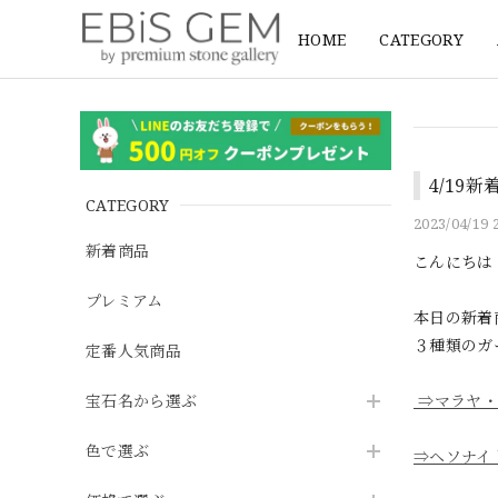
HOME
CATEGORY
4/19
CATEGORY
2023/04/19 
新着商品
こんにちは
プレミアム
本日の新着
３種類のガ
定番人気商品
宝石名から選ぶ
⇒マラヤ・
色で選ぶ
⇒ヘソナイ