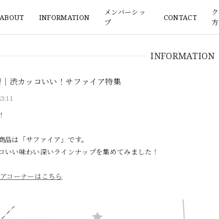
メンバーシッ
ク
ABOUT
INFORMATION
CONTACT
プ
方
INFORMATION
新着｜渋カッコいい！サファイア特集
23:11
！
商品は「サファイア」です。
コいい味わい深いラインナップを集めてみました！
アコーナーはこちら