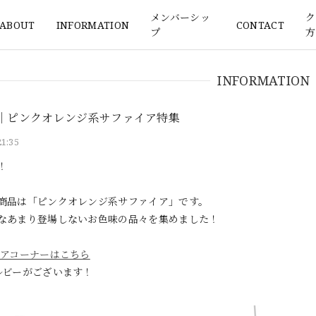
メンバーシッ
ク
ABOUT
INFORMATION
CONTACT
プ
方
INFORMATION
着｜ピンクオレンジ系サファイア特集
21:35
！
商品は「ピンクオレンジ系サファイア」です。
なあまり登場しないお色味の品々を集めました！
アコーナーはこちら
ルビーがございます！