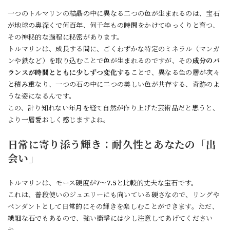
一つのトルマリンの結晶の中に異なる二つの色が生まれるのは、宝石
が地球の奥深くで何百年、何千年もの時間をかけてゆっくりと育つ、
その神秘的な過程に秘密があります。
トルマリンは、成長する間に、ごくわずかな特定のミネラル（マンガ
ンや鉄など）を取り込むことで色が生まれるのですが、その
成分のバ
ランスが時間とともに少しずつ変化する
ことで、異なる色の層が次々
と積み重なり、一つの石の中に二つの美しい色が共存する、奇跡のよ
うな姿になるんです。
この、計り知れない年月を経て自然が作り上げた芸術品だと思うと、
より一層愛おしく感じますよね。
日常に寄り添う輝き：耐久性とあなたの「出
会い」
トルマリンは、モース硬度が
7〜7.5
と比較的丈夫な宝石です。
これは、普段使いのジュエリーにも向いている硬さなので、リングや
ペンダントとして日常的にその輝きを楽しむことができます。ただ、
繊細な石でもあるので、強い衝撃には少し注意してあげてください