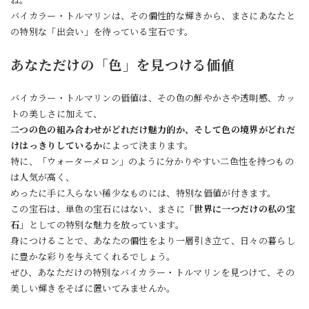
ね。
バイカラー・トルマリンは、その個性的な輝きから、まさにあなたと
の特別な「出会い」を待っている宝石です。
あなただけの「色」を見つける価値
バイカラー・トルマリンの価値は、その色の鮮やかさや透明感、カッ
トの美しさに加えて、
二つの色の組み合わせがどれだけ魅力的か、そして色の境界がどれだ
けはっきりしているか
によって決まります。
特に、「ウォーターメロン」のように分かりやすい二色性を持つもの
は人気が高く、
めったに手に入らない稀少なものには、特別な価値が付きます。
この宝石は、単色の宝石にはない、まさに「
世界に一つだけの私の宝
石
」としての特別な魅力を放っています。
身につけることで、あなたの個性をより一層引き立て、日々の暮らし
に豊かな彩りを与えてくれるでしょう。
ぜひ、あなただけの特別なバイカラー・トルマリンを見つけて、その
美しい輝きをそばに置いてみませんか。