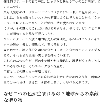
個性的です。一本の石の中に、はっきりと異なる二つの色が同居して
いるんです。
最も人気なのは、グリーンとピンク（またはレッド）の組み合わせ。
これは、まるで瑞々しいスイカの断面のように見えることから「ウォ
ーターメロントルマリン」と呼ばれ、特に愛されています。
ですが、その魅力はこれだけではありません。例えば、ピンクとグリ
ーンが調和する上品な可愛らしさや、
ブルーとグリーンが放つ知的な大人の雰囲気、あるいはピンクとイエ
ローの暖かく優しい印象など、実に多彩です。
同じ色でも、濃い部分と薄い部分がはっきりと分かれているタイプも
あり、それもまた奥深い美しさを持っています。
これらの二つの色が、石の中で
鮮やかに発色し、境界がくっきりとし
ている
ものほど、そのユニークさが際立ち、
宝石としての魅力も一層増します。
まるで、一本のキャンバスに自然が筆を走らせたかのような、明確な
色の分かれ目は、まさに「奇跡の出会い」と呼べる光景です。
なぜ二つの色が生まれるの？地球からの素敵
な贈り物