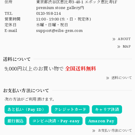
住所
東京都渋谷区恵比寿3-48-1 エポック恵比寿1F
premium stone gallery内
TEL
0120-958-214
営業時間
11:00 - 19:00 (水・日・祝定休)
定休日
水曜・日曜・祝日
E-mail
support@eibs-gem.com
ABOUT
MAP
送料について
9,000円以上のお買い物で
全国送料無料
送料について
お支払い方法について
次の方法がご利用頂けます。
あと払い（Pay ID）
クレジットカード
キャリア決済
銀行振込
コンビニ決済・Pay-easy
Amazon Pay
お支払い方法について