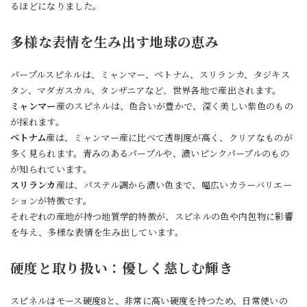
るほどになりました。
多様な表情を生み出す地球の恵み
パープルスピネルは、ミャンマー、ベトナム、スリランカ、タジキス
タン、マダガスカル、タンザニアなど、世界各地で産出されます。
ミャンマー
産のスピネルは、色合いが豊かで、深く美しい紫色のもの
が採れます。
ベトナム
産は、ミャンマー産に比べて透明度が高く、クリアなものが
多く見られます。青みのあるパープルや、濃いピンクパープルのもの
が知られています。
スリランカ
産は、パステル調から濃い色まで、幅広いカラーバリエー
ションが特徴です。
それぞれの産地が持つ地質学的特徴が、スピネルの色や内包物に影響
を与え、多様な表情を生み出しています。
硬度と取り扱い：優しく慈しむ輝き
スピネルはモース硬度8と、非常に高い硬度を持つため、日常使いの