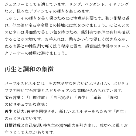
ジュエリーとしても適しています。リング、ペンダント、イヤリング
など、様々なデザインでその輝きを楽しめます。
しかし、その輝きを長く保つためには注意が必要です。強い衝撃は避
け、他の硬い宝石や金属との接触には気をつけましょう。ほとんどの
スピネルは非加熱で美しい色を持つため、鑑別書で処理の有無を確認
することが大切です。お手入れは、柔らかい布で優しく拭き取るか、
ぬるま湯と中性洗剤で軽く洗う程度に留め、超音波洗浄機やスチーム
クリーナーの使用は避けましょう。
再生と調和の象徴
パープルスピネルには、その神秘的な色合いにふさわしい、ポジティ
ブで力強い宝石言葉とスピリチュアルな意味が込められています。
宝石言葉
：「目標達成」「自己実現」「再生」「革新」「調和」
スピリチュアルな意味
：
再生と活力
: 疲労を回復させ、新しいエネルギーをもたらす「再生」
の石とされています。
目標達成と自己実現
: 持ち主の潜在能力を引き出し、成功へと導くお
守りとして人気があります。