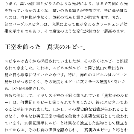
ります。高い屈折率とガラスのような光沢により、まるで内側から光
を放っているかのような、潤いのある輝きが特徴です。特に高品質な
ものは、内包物が少なく、色彩の深みと輝きが際立ちます。また、一
部のパープルスピネルは、光源によって色が変わるカラーチェンジ効
果を示すものもあり、その魔法のような変化が魅力を一層高めます。
王室を飾った「真実のルビー」
スピネルは古くから採掘されていましたが、その多くはルビーと誤認
されてきました。これは、スピネルがルビーと同じ鉱山で産出され、
見た目も非常に似ていたためです。特に、赤色のスピネルはルビーと
見分けがつきにくく、その硬度もルビーに次ぐ
モース硬度8
と高いた
め、区別が困難でした。
有名な例として、イギリス王室の王冠に飾られている「
黒太子のルビ
ー
」は、何世紀もルビーと信じられてきましたが、後にスピネルであ
ることが証明されました。しかし、その歴史的な価値が失われること
はなく、今もなお英国王室の権威を象徴する重要な宝石として扱われ
ています。18世紀後半にルビーとは異なる独立した鉱物として確立さ
れてからは、その独自の価値を認められ、「
真実のルビー
」と称され