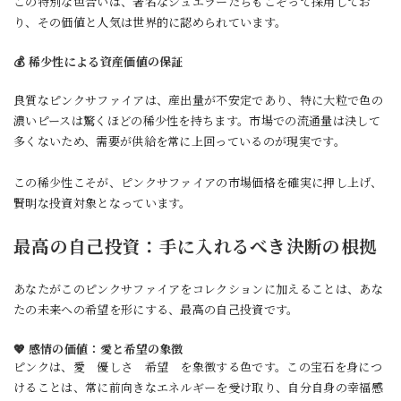
この特別な色合いは、著名なジュエラーたちもこぞって採用してお
り、その価値と人気は世界的に認められています。
💰 稀少性による資産価値の保証
良質なピンクサファイアは、産出量が不安定であり、特に大粒で色の
濃いピースは驚くほどの稀少性を持ちます。市場での流通量は決して
多くないため、需要が供給を常に上回っているのが現実です。
この稀少性こそが、ピンクサファイアの市場価格を確実に押し上げ、
賢明な投資対象となっています。
最高の自己投資：手に入れるべき決断の根拠
あなたがこのピンクサファイアをコレクションに加えることは、あな
たの未来への希望を形にする、最高の自己投資です。
💖 感情の価値：愛と希望の象徴
ピンクは、愛 優しさ 希望 を象徴する色です。この宝石を身につ
けることは、常に前向きなエネルギーを受け取り、自分自身の幸福感