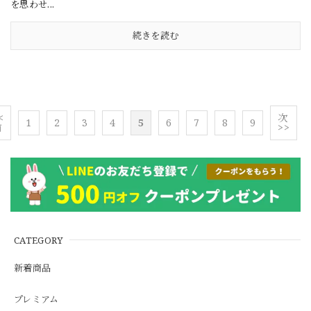
を思わせ...
続きを読む
<
次
1
2
3
4
5
6
7
8
9
前
>>
CATEGORY
新着商品
プレミアム